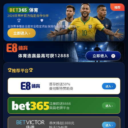
******
中国必威(西汉姆联)官方网站-BETWAYSPO
首页
监督职责