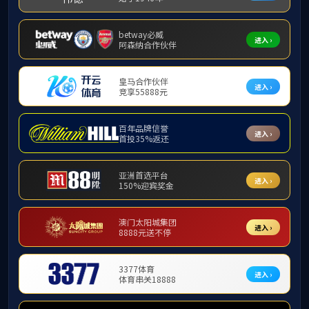
成信动态
要闻关注
成信动态
月
1
基层工作
校纪委
图书馆
专题学习
会
近平新
源中心
存在领