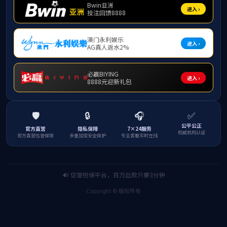
2
干部拧紧
校内各
查，深
严
3
交至纪委
联
2