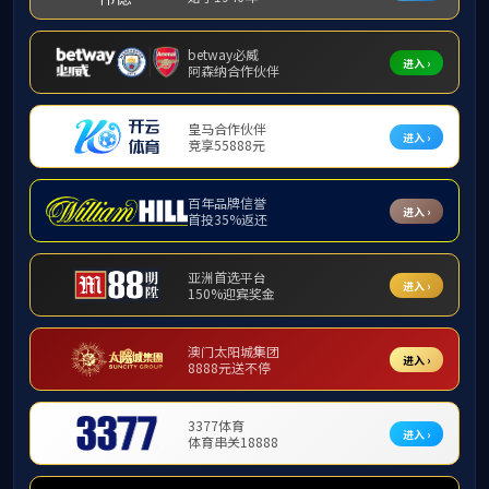
通知公告
通知公告
巡察公告
校内各
年轻干
为在全校
通知》
一
二
三
1