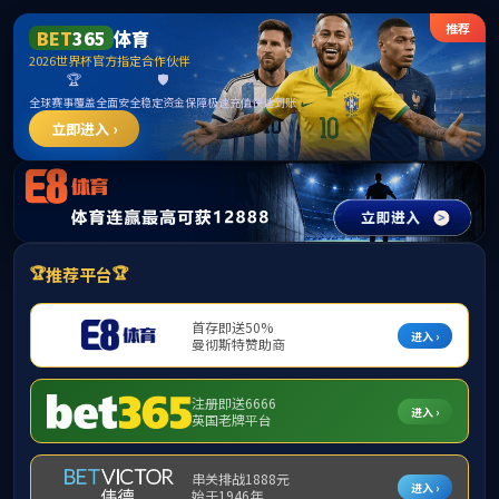
******
中国必威(西汉姆联)官方网站-BETWAYSPO
首页
监督职责