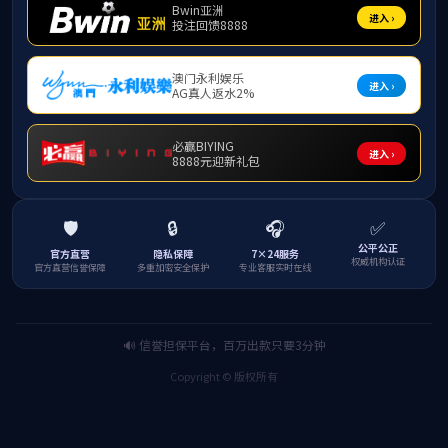
受理匿
人
纪