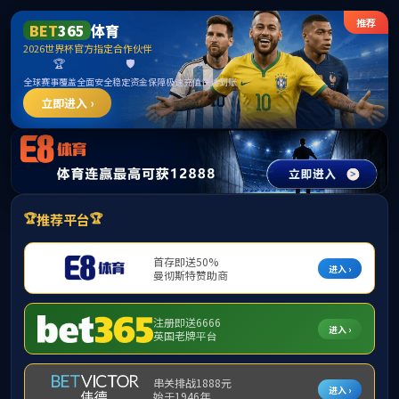
******
中国必威(西汉姆联)官方网站-BETWAYSPO
首页
监督职责