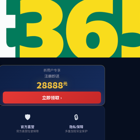
etway西汉姆联官方网站
办事指南
正文