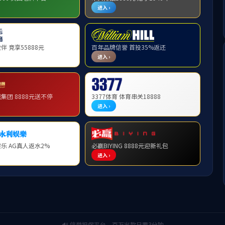
以案示警
层面深入贯彻中央八项规定精神学习教育工作专
规吃喝严重违反中央八项
来源：中央纪委国家监委网站 时间：
中央层面深入贯彻中央八项规定精神学习教育工作专班、中央纪
中央八项规定精神典型问题。
湖北省黄冈市黄梅县有关党员干部违规吃喝问题
年4月5日，湖北省黄冈市黄梅县有关党员干部违规聚餐饮酒，
4月4日，成都市金牛区政府党组成员、副区长张建（曾任湖北
中铁二局房地产集团有限公司党委书记、执行董事黄小松安排该
，张建联系下新镇政府原二级主任科员殷士国（已退休），商定