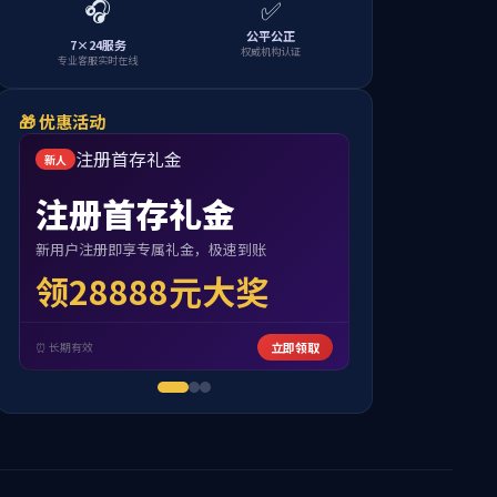
首页
betway88西
以案示警
汉姆联
班、中央纪委办公厅公开通报2起党员干部违
规定精神典型问题
2025-06-03
委办公厅公开通报2起党员干部在学习教育期间违规吃喝、严
接受、提供可能影响公正执行公务的宴请，严重违反中央八项规
省黄梅县委常委、下新镇党委书记）返回湖北老家祭祖，位于金
公司接待人员向明辉到武汉租用车辆、携带酒烟为张建提供服
邀请原同事聚餐。4月5日中午，张建、殷士国和黄梅县委常