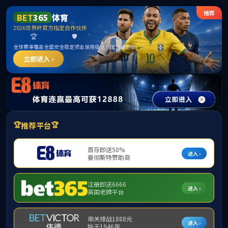
******
中国必威(西汉姆联)官方网站-BETWAYSPO
首页
监督职责