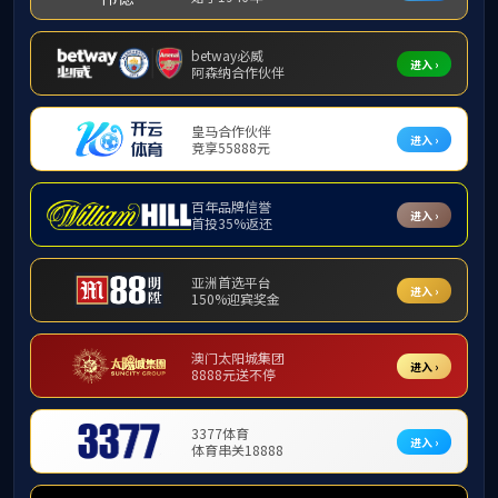
学习园地
廉政视野
理论研究
见附件。
以案示警
学习园地
附