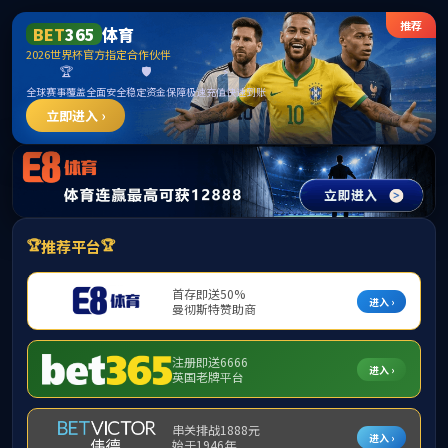
******
中国必威(西汉姆联)官方网站-BETWAYSPO
首页
监督职责