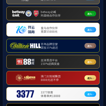
学习园地
廉政视野
理论研究
以案示警
见附件。
学习园地
附