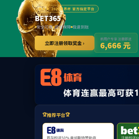
******
首页
监督职责