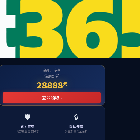
etway西汉姆联官方网站
办事指南
正文