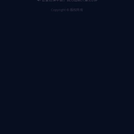
姚，姚江两岸，历来人杰地灵，名门集聚，一幅“东南最名邑，
渡期间，中原三槐王氏后裔纷至江南，其中有数支辗转迁居姚
有6人被明清正史立传。姚江两岸也因这个家族的崛起从此“学风
怎样的神奇，让这个家族在短短的两百年间声名鹊起，并从此
案或许就在那里。
31日，王阳明诞辰纪念日，在余姚，阳明心市集步行街正式开
不到一公里，便是王阳明故居瑞云楼。但它却不是王阳明营造
是由王阳明的祖父租赁而来。王阳明无暇也无心置办房产，为国
居，正堂上方抬头可见“吾心光明”四字，既包含着王阳明“吾
光明，亦复何言”的最后独白，更是对他毕其一生追求真理、心