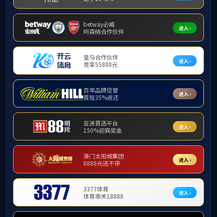
党纪党规
党纪党规
监察法规
新华
各地区
巡视条例
通
例》作
持问题
派驻制度
严的强
通
学校文件
查处一
觉。要坚
一起来
严治党
《