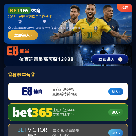
******
中国必威(西汉姆联)官方网站-BETWAYSPO
首页
监督职责