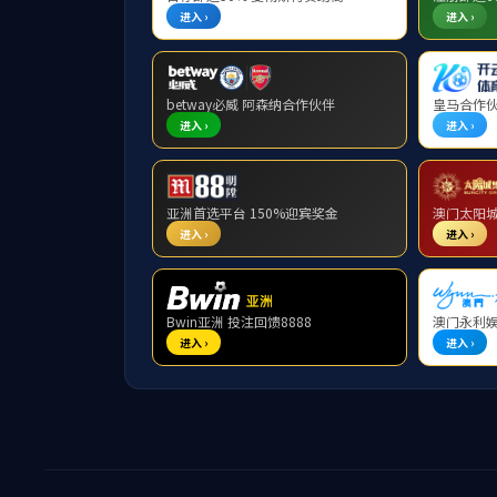
监察法规
党纪党规
监察法规
巡视条例
派驻制度
学校文件