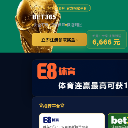
******
首页
监督职责