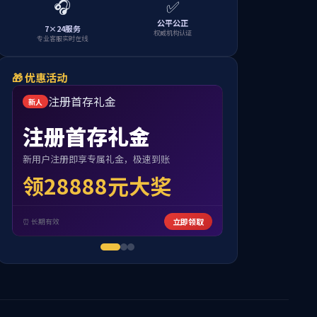
首页
信息公开
巡察公告
2021-05-13
2021-03-06
2021-03-05
2020-06-09