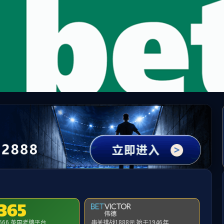
中国必威(西汉姆联)官方网站-BETWAYSPO
工作动态
信息公开
betway88西汉姆联
廉洁文化
b