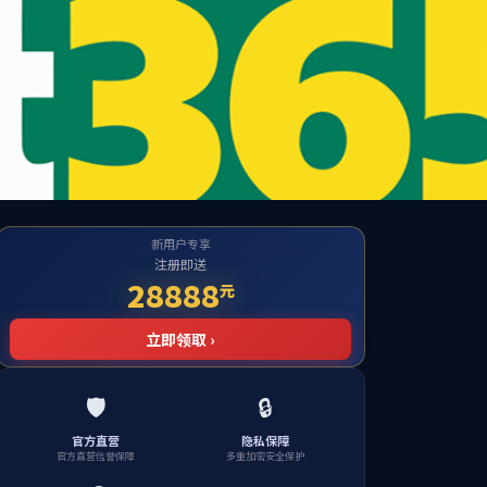
etway西汉姆联官方网站
办事指南